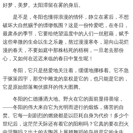
好梦，美梦。太阳滞留在雾的身后。
是不是，冬阳也懂得浪漫的情怀，静立在雾后，不想
破坏大自然赐予的缥缈氛围？这是一份怜爱吧，在冬日，
最肃杀的季节，它要给绝望温度中的人们一丝慰藉，赋予
这些卑微的生命以生之乐趣，熬过漫漫寒冬，迎向山花烂
漫的春天，不要如庭中那株枯死的梧桐，一旦老去那份
心，又如何在迟迟来临的春日中复生呢！
冬阳，它只是慈爱地关注着，缓缓地挪移着。它不急
于驱策四宇，那空中雕龙的皇权是它的，也只能是它的，
它是原始部落匍伏膜拜的伟大图腾。
冬阳的仁德播洒大地。野火在它的面前显得畏缩，
——冬阳的伟大来自它为光明而进行的煅炼，痛苦的自
焚。它每一刻剧烈的燃烧都是以巨耗自身为代价！多少个
世纪后，这茫茫天际还有着它的阳刚吗？它真的要在烈火
中涅磐吗？出土的古陶器上展翅舞蹈的鸟就是它的永生