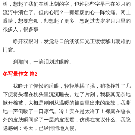
树，想起了我们在树上刻的字，也许那些字早已在岁月的
流河中消亡了。但内心呢？一颗颓废的心一阵绞痛。闭上
眼睛，想要忘却，却想起了更多。想起过去岁岁月月里的
很多人，很多事
睁开双眼时，发觉冬日的淡淡阳光正缓缓移出朝难的
门窗。
刹那间，一滴泪划过眼眸。
冬写景作文 篇2
我睁开了惺忪的睡眼，轻轻地揉了揉，稍微挣扎了几
下便将头埋在枕头里沉沉睡去。过了片刻，我极其无奈地
掀开棉被，大概是刚刚从温暖的被窝里出来的缘故，我嘶
地一声倒吸了一口凉气。冷！实在是太冷了！裸露在睡衣
外的皮肤瞬间起了一层鸡皮疙瘩，仿佛在抗议什么。我隐
隐感到：冬天，已经悄悄地入侵。