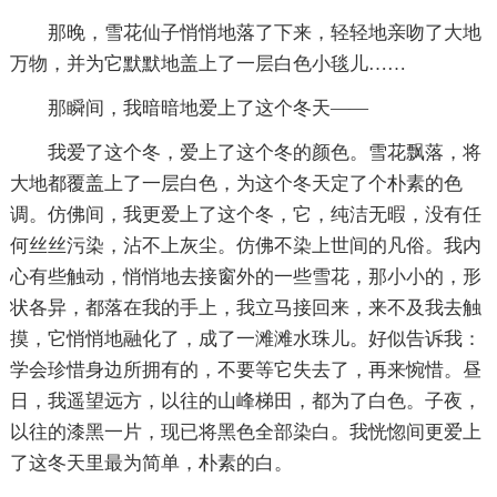
那晚，雪花仙子悄悄地落了下来，轻轻地亲吻了大地
万物，并为它默默地盖上了一层白色小毯儿……
那瞬间，我暗暗地爱上了这个冬天——
我爱了这个冬，爱上了这个冬的颜色。雪花飘落，将
大地都覆盖上了一层白色，为这个冬天定了个朴素的色
调。仿佛间，我更爱上了这个冬，它，纯洁无暇，没有任
何丝丝污染，沾不上灰尘。仿佛不染上世间的凡俗。我内
心有些触动，悄悄地去接窗外的一些雪花，那小小的，形
状各异，都落在我的手上，我立马接回来，来不及我去触
摸，它悄悄地融化了，成了一滩滩水珠儿。好似告诉我：
学会珍惜身边所拥有的，不要等它失去了，再来惋惜。昼
日，我遥望远方，以往的山峰梯田，都为了白色。子夜，
以往的漆黑一片，现已将黑色全部染白。我恍惚间更爱上
了这冬天里最为简单，朴素的白。