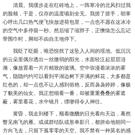
清晨。我缓步走在红砖地上，一阵寒冷的北风扫过我
的脸颊，于是，仅存的温度顷刻全无。我搓了搓手，朝掌
心呼出几口热气便飞快放进荷包里，一点也不愿在这冰冷
的空气中多停留一秒。然后缩了缩脖子，正懊恼怎么忘记
带围巾时，脚却不由自主地停下。
我眨了眨眼，唯恐惊扰了这坠入人间的瑶池。低沉沉
的云朵里偶尔透出一丝微弱的阳光，水面轻泛起层层涟
漪，像放置着一片片精致的玻璃。空中弥漫着浓浓的雾
气，隐隐约约可以看到平湖边树下开满的鲜花，大多都是
红色的，却一点也不让人感到俗艳，反而袅袅婷婷，像极
了貌美的仙女。我正想细看一番，却被重重叠叠的雾遮
蔽，雾里看花，水中镜月，缥缈得令人神往。
黄昏，我走到楼下，顺着微醺的日光看向天边，蓦然
瞥见南飞的雁。或成群结队或形单影只，都拼命地朝同一
方向飞去，只留下孤零零的天空。我不禁有一种莫名的感