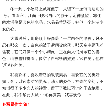
冬一到，小溪马上就冻僵了，只留下一层薄而透明的
`冰。看着它，江面上映出自己的影子，定神凝望，冻住
的水活像是蓝色的水晶，水晶晶莹透亮，好似一个纯洁少
女的心。
大雪过后，那房顶上好像盖了一层白色的厚被，风不
忍心那么一吹，白色的被子瞬间被吹落，那天空中飘飞着
雪花，它们好像一个个小精灵，正在向人们展示它的姿
色。山被雪打扮着，像穿了白棉袄的娃娃，它在笑，他在
诉说冬的美。
我喜欢冬，喜欢着它的银装素裹，喜欢它的另类妍
媚，冬，以它素洁的灵魂，动人的姿色，神奇的变幻，不
知博得了多少文人的钟爱，留下了数以万计的千古绝唱，
在此，我不禁要大喊：“冬你真美，我喜欢你——”
冬写景作文 篇4