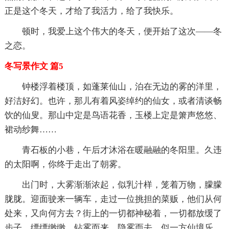
正是这个冬天，才给了我活力，给了我快乐。
顿时，我爱上这个伟大的冬天，便开始了这次——冬
之恋。
冬写景作文 篇5
钟楼浮着楼顶，如蓬莱仙山，泊在无边的雾的洋里，
好洁好幻。也许，那儿有着风姿绰约的仙女，或者清谈畅
饮的仙叟。那山中定是鸟语花香，玉楼上定是箫声悠悠、
裙动纱舞……
青石板的小巷，午后才沐浴在暖融融的冬阳里。久违
的太阳啊，你终于走出了朝雾。
出门时，大雾渐渐浓起，似乳汁样，笼着万物，朦朦
胧胧。迎面驶来一辆车，走过一位挑担的菜贩，他们从何
处来，又向何方去？街上的一切都神秘着，一切都放缓了
步子，缥缥缈缈，钻雾而来，隐雾而去，似一方仙境乐