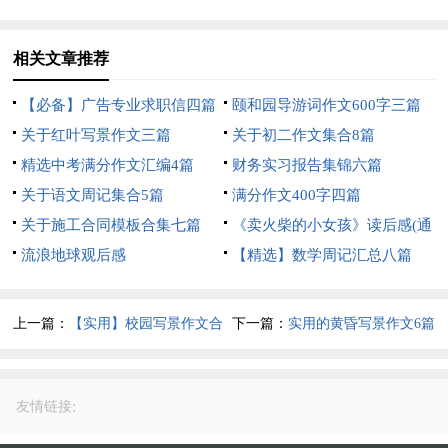
相关文章推荐
【必备】广告专业求职信四篇
颐和园导游词作文600字三篇
关于红叶写景作文三篇
关于初二作文集合8篇
精选中考满分作文汇编4篇
财务实习报告集锦六篇
关于语文周记集合5篇
满分作文400字四篇
关于施工合同模板合集七篇
《卖火柴的小女孩》读后感(通
流浪地球观后感
用15篇)
【精选】数学周记汇总八篇
上一篇：
【实用】校园写景作文合
下一篇：
实用的黄昏写景作文6篇
集7篇
:
友情链接