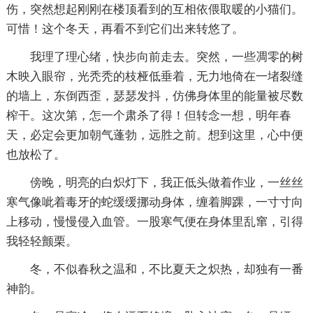
伤，突然想起刚刚在楼顶看到的互相依偎取暖的小猫们。
可惜！这个冬天，再看不到它们出来转悠了。
我理了理心绪，快步向前走去。突然，一些凋零的树
木映入眼帘，光秃秃的枝桠低垂着，无力地倚在一堵裂缝
的墙上，东倒西歪，瑟瑟发抖，仿佛身体里的能量被尽数
榨干。这次第，怎一个肃杀了得！但转念一想，明年春
天，必定会更加朝气蓬勃，远胜之前。想到这里，心中便
也放松了。
傍晚，明亮的白炽灯下，我正低头做着作业，一丝丝
寒气像呲着毒牙的蛇缓缓挪动身体，缠着脚踝，一寸寸向
上移动，慢慢侵入血管。一股寒气便在身体里乱窜，引得
我轻轻颤栗。
冬，不似春秋之温和，不比夏天之炽热，却独有一番
神韵。