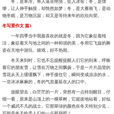
冬，是寒冷。将人逼至绝境，坠入冰窖；冬，是缥
缈，让人伸手触摸，却恍然如梦；冬，是大雁南飞，是动
物冬眠，是万物沉寂；却又是等待来年的欣欣向荣。
冬写景作文 篇3
一年四季当中我最喜欢的就是冬，因为它象征着纯
洁，象征着天与地之间的一种和谐的美，冬用它飞旋的舞
姿在天地中游玩、嬉戏，好不热闹。
冬天来到时，它也不忘提醒提醒人们它的到来，呼唤
着它的朋友雪，让雪在万物之间飘扬，于是一片片晶莹的
雪花从天上缓缓飘下，伸手接住它，瞬间变成凉凉的水，
一尝冰冰麻麻的，冬的气息蔓延在人的口中。
放眼望去，白茫茫的一片，突然有一点特别醒目，仔
细一看，原来是山顶上的一棵翠树，它挺拔地站着，好似
一个威武不凡的战士。它那翠绿的颜色在冬天特别少见，
可能是冬天给予人们的一点慰藉吧！