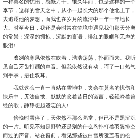
一种莫名的忧伤，感慨万千。很久年前，也是这样的一个
季节，这样的雪天之中，从小一起长大的那个他北上了，
去追逐他的梦想，而我也在岁月的流河中一年一年地长
大。时至今日，我还是会时常在梦境中遇见我们那天分离
的常景：深深的拥抱，沉默的言语，绯红的眼眶和无声的
眼泪!
凛冽的寒风依然在吹着，浩浩荡荡，扑面而来。我听
见自己牙齿打颤的声音。但我依然没有动，呵了一口热气
到手掌，捂住双耳。
我就这么一直一直站在雪地中，夹杂在莫名的忧伤和
快乐中，无法自拔。默默的念着昔日的诺言，轻轻吟着曾
经的歌，静静想起遗忘的人!
傍晚时雪停了，天依然不那么亮堂，但已不是黑沉沉
的一片。听见不知是野鸭还是别的什么鸟扑打着羽翼排空
而过的声音。站在窗前，看见那些被白雪所覆盖着的松