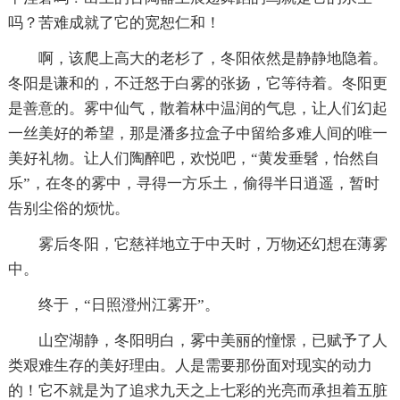
吗？苦难成就了它的宽恕仁和！
啊，该爬上高大的老杉了，冬阳依然是静静地隐着。
冬阳是谦和的，不迁怒于白雾的张扬，它等待着。冬阳更
是善意的。雾中仙气，散着林中温润的气息，让人们幻起
一丝美好的希望，那是潘多拉盒子中留给多难人间的唯一
美好礼物。让人们陶醉吧，欢悦吧，“黄发垂髫，怡然自
乐”，在冬的雾中，寻得一方乐土，偷得半日逍遥，暂时
告别尘俗的烦忧。
雾后冬阳，它慈祥地立于中天时，万物还幻想在薄雾
中。
终于，“日照澄州江雾开”。
山空湖静，冬阳明白，雾中美丽的憧憬，已赋予了人
类艰难生存的美好理由。人是需要那份面对现实的动力
的！它不就是为了追求九天之上七彩的光亮而承担着五脏