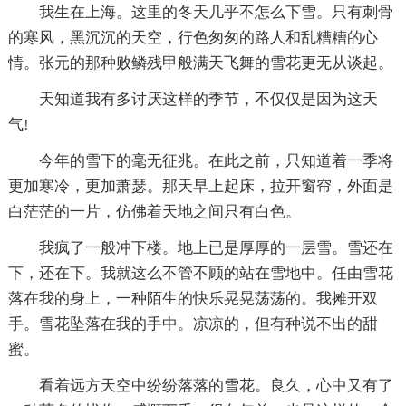
我生在上海。这里的冬天几乎不怎么下雪。只有刺骨
的寒风，黑沉沉的天空，行色匆匆的路人和乱糟糟的心
情。张元的那种败鳞残甲般满天飞舞的雪花更无从谈起。
天知道我有多讨厌这样的季节，不仅仅是因为这天
气!
今年的雪下的毫无征兆。在此之前，只知道着一季将
更加寒冷，更加萧瑟。那天早上起床，拉开窗帘，外面是
白茫茫的一片，仿佛着天地之间只有白色。
我疯了一般冲下楼。地上已是厚厚的一层雪。雪还在
下，还在下。我就这么不管不顾的站在雪地中。任由雪花
落在我的身上，一种陌生的快乐晃晃荡荡的。我摊开双
手。雪花坠落在我的手中。凉凉的，但有种说不出的甜
蜜。
看着远方天空中纷纷落落的雪花。良久，心中又有了