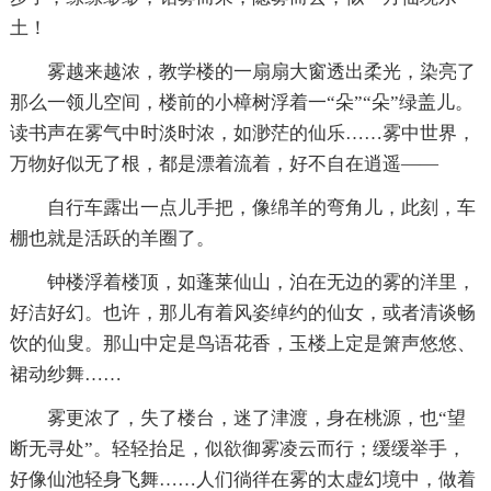
土！
雾越来越浓，教学楼的一扇扇大窗透出柔光，染亮了
那么一领儿空间，楼前的小樟树浮着一“朵”“朵”绿盖儿。
读书声在雾气中时淡时浓，如渺茫的仙乐……雾中世界，
万物好似无了根，都是漂着流着，好不自在逍遥——
自行车露出一点儿手把，像绵羊的弯角儿，此刻，车
棚也就是活跃的羊圈了。
钟楼浮着楼顶，如蓬莱仙山，泊在无边的雾的洋里，
好洁好幻。也许，那儿有着风姿绰约的仙女，或者清谈畅
饮的仙叟。那山中定是鸟语花香，玉楼上定是箫声悠悠、
裙动纱舞……
雾更浓了，失了楼台，迷了津渡，身在桃源，也“望
断无寻处”。轻轻抬足，似欲御雾凌云而行；缓缓举手，
好像仙池轻身飞舞……人们徜徉在雾的太虚幻境中，做着