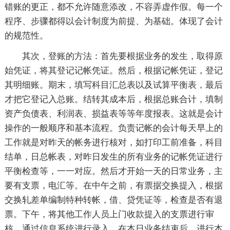
错账的更正，都不允许随意添改，不容弄虚作假。每一个
程序、步骤都得以会计制度为前提、为基础。体现了会计
的规范性。
其次，登账的方法：首先要根据业务的发生，取得原
始凭证，将其登记记帐凭证。然后，根据记帐凭证，登记
其明细账。期末，填写科目汇总表以及试算平衡表，最后
才把它登记入总账。结转其成本后，根据总账合计，填制
资产负债表、利润表、损益表等等年度报表。这就是会计
操作的一般顺序和基本流程。负责记帐的会计每天早上的
工作就是对昨天的帐务进行核对，如打印工前准备，科目
结单，日总帐表，对昨日发生的所有业务的记帐凭证进行
平衡检查等，一一对应。然后才开始一天的日常业务，主
要有支票，电汇等。在中午之前，有票据交换提入，根据
交换轧差单编制特种转帐，借、贷凭证等，检查是否有退
票。下午，将其他工作人员上门收款提入的支票进行审
核，通过信息系统进行录入。在本日业务结束后，进行本