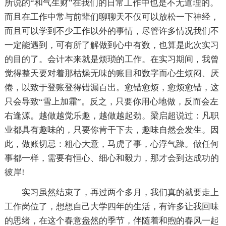
所说的“和气生财”在我们的日常工作中也是不无道理的。
而且在工作中常与前辈们聊聊天不仅可以放松一下神经，
而且可以学到不少工作以外的事情，尽管许多情况我们不
一定能遇到，可有所了解做到心中有数，也算是此次实习
的目的了。会计本来就是烦琐的工作。在实习期间，我曾
觉得整天要对着那枯燥无味的账目和数字而心生烦闷、厌
倦，以致于登账登得错漏百出。愈错愈烦，愈烦愈错，这
只会导致“雪上加霜”。反之，只要你用心地做，反而会左
右逢源。越做越觉乐趣，越做越起劲。梁启超说过：凡职
业都具有趣味的，只要你肯干下去，趣味自然会发生。因
此，做账切忌：粗心大意，马虎了事，心浮气躁。做任何
事都一样，需要有恒心、细心和毅力，那才会到达成功的
彼岸!
实习虽然结束了，再过两个多月，我们真的就要走上
工作岗位了，想想自己大学四年的生活，有许多让我回味
的思绪，在这个春意盎然的季节，伴随着和煦的春风一起